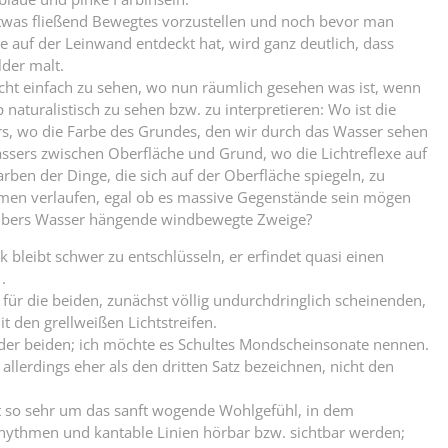
r etwas fließend Bewegtes vorzustellen und noch bevor man
e auf der Leinwand entdeckt hat, wird ganz deutlich, dass
der malt.
cht einfach zu sehen, wo nun räumlich gesehen was ist, wenn
naturalistisch zu sehen bzw. zu interpretieren: Wo ist die
s, wo die Farbe des Grundes, den wir durch das Wasser sehen
ssers zwischen Oberfläche und Grund, wo die Lichtreflexe auf
rben der Dinge, die sich auf der Oberfläche spiegeln, zu
men verlaufen, egal ob es massive Gegenstände sein mögen
übers Wasser hängende windbewegte Zweige?
k bleibt schwer zu entschlüsseln, er erfindet quasi einen
.
 für die beiden, zunächst völlig undurchdringlich scheinenden,
t den grellweißen Lichtstreifen.
 der beiden; ich möchte es Schultes Mondscheinsonate nennen.
llerdings eher als den dritten Satz bezeichnen, nicht den
cht so sehr um das sanft wogende Wohlgefühl, in dem
hythmen und kantable Linien hörbar bzw. sichtbar werden;