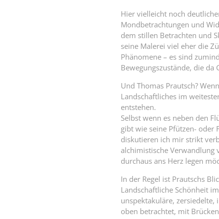
Hier vielleicht noch deutlich
Mondbetrachtungen und Wider
dem stillen Betrachten und S
seine Malerei viel eher die Z
Phänomene – es sind zuminde
Bewegungszustände, die da 
Und Thomas Prautsch? Wenn 
Landschaftliches im weitesten
entstehen.
Selbst wenn es neben den Fl
gibt wie seine Pfützen- oder 
diskutieren ich mir strikt ver
alchimistische Verwandlung v
durchaus ans Herz legen möc
In der Regel ist Prautschs Bli
Landschaftliche Schönheit im
unspektakuläre, zersiedelte,
oben betrachtet, mit Brücken