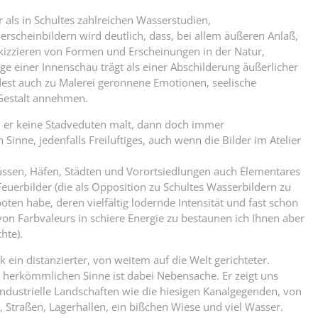
er als in Schultes zahlreichen Wasserstudien,
scheinbildern wird deutlich, dass, bei allem äußeren Anlaß,
kizzieren von Formen und Erscheinungen in der Natur,
üge einer Innenschau trägt als einer Abschilderung äußerlicher
st auch zu Malerei geronnene Emotionen, seelische
Gestalt annehmen.
er keine Stadveduten malt, dann doch immer
 Sinne, jedenfalls Freiluftiges, auch wenn die Bilder im Atelier
üssen, Häfen, Städten und Vorortsiedlungen auch Elementares
Feuerbilder (die als Opposition zu Schultes Wasserbildern zu
boten habe, deren vielfältig lodernde Intensität und fast schon
on Farbvaleurs in schiere Energie zu bestaunen ich Ihnen aber
hte).
ck ein distanzierter, von weitem auf die Welt gerichteter.
 herkömmlichen Sinne ist dabei Nebensache. Er zeigt uns
 industrielle Landschaften wie die hiesigen Kanalgegenden, von
, Straßen, Lagerhallen, ein bißchen Wiese und viel Wasser.