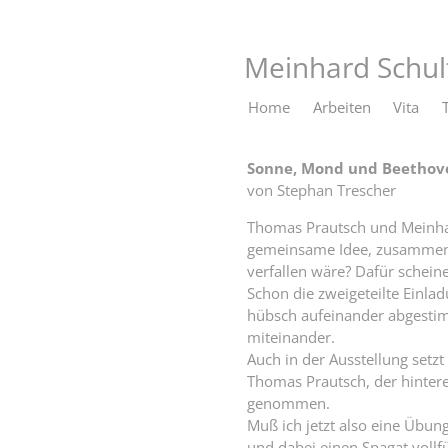
Meinhard Schul
Home
Arbeiten
Vita
Stephan Trescher
Sonne, Mond und Beethov
von Stephan Trescher
Thomas Prautsch und Meinhar
gemeinsame Idee, zusammen h
verfallen wäre? Dafür schein
Schon die zweigeteilte Einlad
hübsch aufeinander abgestimm
miteinander.
Auch in der Ausstellung setzt
Thomas Prautsch, der hinter
genommen.
Muß ich jetzt also eine Übun
und dabei einen Spagat voll