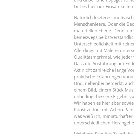
Gilt es hier nur Einsamkeit
Natürlich letzteres: motivisc
Menschenleere. Oder die Bed
materiellen Ebene. Denn, um 
keineswegs Selbstverständlich
Unterschiedlichkeit mit reine
Allerdings mit Malerei unters
Qualitätsmerkmal, wie jeder 
Dass die Ausführung am Ende 
Akt nicht zahlreiche lange V
praktische Erfahrungen vora
Und, nebenbei bemerkt, auch 
einem Bild, einem Stück Musi
unbedingt bessere Ergebnisse
Wir haben es hier aber sowi
Kunst zu tun, mit Action-Pain
was weiß ich, miniaturhafter 
unterschiedlichen Herangehe
Meinhard Schultes Zugriff i