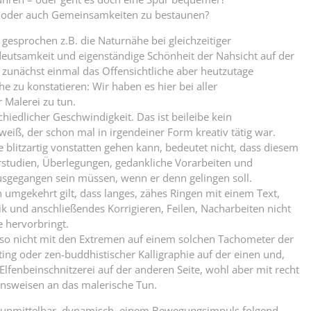
en oder auch Gemeinsamkeiten zu bestaunen?
h gesprochen z.B. die Naturnähe bei gleichzeitiger
eutsamkeit und eigenständige Schönheit der Nahsicht auf der
zunächst einmal das Offensichtliche aber heutzutage
e zu konstatieren: Wir haben es hier bei aller
r Malerei zu tun.
chiedlicher Geschwindigkeit. Das ist beileibe kein
weiß, der schon mal in irgendeiner Form kreativ tätig war.
blitzartig vonstatten gehen kann, bedeutet nicht, dass diesem
orstudien, Überlegungen, gedankliche Vorarbeiten und
usgegangen sein müssen, wenn er denn gelingen soll.
umgekehrt gilt, dass langes, zähes Ringen mit einem Text,
k und anschließendes Korrigieren, Feilen, Nacharbeiten nicht
 hervorbringt.
eso nicht mit den Extremen auf einem solchen Tachometer der
ting oder zen-buddhistischer Kalligraphie auf der einen und,
Elfenbeinschnitzerei auf der anderen Seite, wohl aber mit recht
nsweisen an das malerische Tun.
st unmittelbar, dynamisch, einem Bewegungsimpuls folgend,