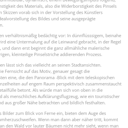
igkeit des Materials, also die Widerborstigkeit des Pinsels
n Skizzen vorab sich in der Vorstellung des Künstlers
alvorstellung des Bildes und seine ausgeprägte
n.
n verhältnismäßig bedächtig vor: In dünnflüsssigem, beinahe
d eine Untermalung auf die Leinwand gebracht, in der Regel
, und dann erst beginnt die ganz allmähliche malerische
gen, kleinteilige Pinselstriche addierenden Prozess.
n lässt sich das vielleicht an seinen Stadtansichten.
ie Fernsicht auf das Motiv, genauer gesagt die
ten eine, die den Panorama -Blick mit dem teleskopischen
e Einzelheiten auf engem Raum perspektivisch zusammenstaucht
tailfülle betont. Als würde man sich von oben in die
 als menschliches Aufklärungsflugzeug, wie ein touristischer
d aus großer Nähe betrachten und bildlich festhalten.
hs Bilder zum Blick von Ferne ein, bieten dem Auge des
, umherzuschweifen. Wenn man dann aber näher tritt, kommt
an den Wald vor lauter Bäumen nicht mehr sieht, wenn man