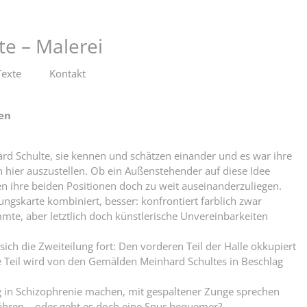
te – Malerei
Texte
Kontakt
en
d Schulte, sie kennen und schätzen einander und es war ihre
ier auszustellen. Ob ein Außenstehender auf diese Idee
en ihre beiden Positionen doch zu weit auseinanderzuliegen.
ungskarte kombiniert, besser: konfrontiert farblich zwar
te, aber letztlich doch künstlerische Unvereinbarkeiten
 sich die Zweiteilung fort: Den vorderen Teil der Halle okkupiert
e Teil wird von den Gemälden Meinhard Schultes in Beschlag
g in Schizophrenie machen, mit gespaltener Zunge sprechen
führen – oder geht es doch eine Spur bequemer?