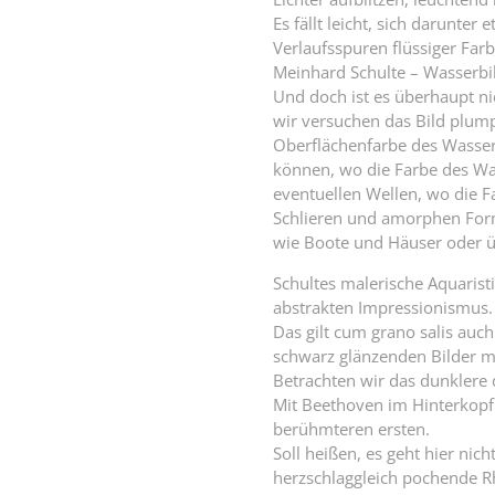
Es fällt leicht, sich darunte
Verlaufsspuren flüssiger Farb
Meinhard Schulte – Wasserbil
Und doch ist es überhaupt ni
wir versuchen das Bild plump 
Oberflächenfarbe des Wasser
können, wo die Farbe des Wa
eventuellen Wellen, wo die Fa
Schlieren und amorphen For
wie Boote und Häuser oder 
Schultes malerische Aquaristi
abstrakten Impressionismus. 
Das gilt cum grano salis auch
schwarz glänzenden Bilder mi
Betrachten wir das dunklere
Mit Beethoven im Hinterkopf a
berühmteren ersten.
Soll heißen, es geht hier ni
herzschlaggleich pochende R