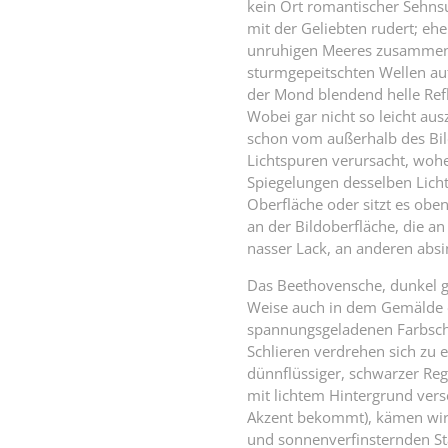
kein Ort romantischer Sehnsu
mit der Geliebten rudert; eh
unruhigen Meeres zusammenb
sturmgepeitschten Wellen au
der Mond blendend helle Refl
Wobei gar nicht so leicht au
schon vom außerhalb des Bi
Lichtspuren verursacht, woh
Spiegelungen desselben Licht
Oberfläche oder sitzt es obe
an der Bildoberfläche, die a
nasser Lack, an anderen absin
Das Beethovensche, dunkel g
Weise auch in dem Gemälde e
spannungsgeladenen Farbsch
Schlieren verdrehen sich zu
dünnflüssiger, schwarzer Reg
mit lichtem Hintergrund vers
Akzent bekommt), kämen wir 
und sonnenverfinsternden S