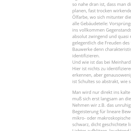
so nahe dran ist, dass man 
planen, fast trocken wirkende
Ölfarbe, wo sich mitunter d
alle Gebäudeteile: Vorsprüng
ins vollkommen Gegenstandsf
absolut zwingend und quasi 
gelegentlich die Freuden de
Bauwerke denn charakteristis
identifizieren.
Und wie ist das bei Meinhard
Hier ist nichts zu identifizie
erkennen, aber genausowenig w
ist Schultes so abstrakt, wie s
Man wird nur direkt ins kalte
muß sich erst langsam an die
Nehmen wir z.B. das unruhig 
Begeisterung für lineare Bewe
mikro- oder makroskopische S
schwarz, dicht geschichtete 
Lichter aufblitzen, leuchtend