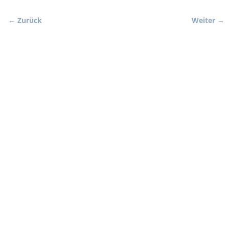
← Zurück
Weiter →
Bilder-Navigation